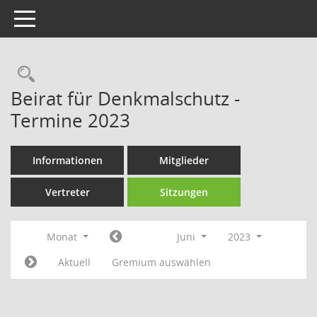
Toggle navigation
Rechercheauswahl
Beirat für Denkmalschutz -
Termine 2023
Informationen
Mitglieder
Vertreter
Sitzungen
Monat
Juni
2023
Aktuell
Gremium auswählen