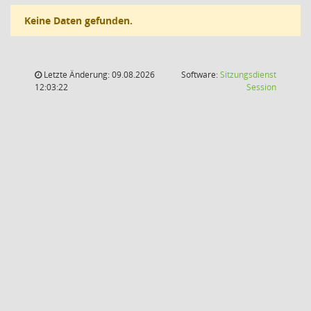
Keine Daten gefunden.
Letzte Änderung: 09.08.2026
Software:
Sitzungsdienst
(Wird in
12:03:22
Session