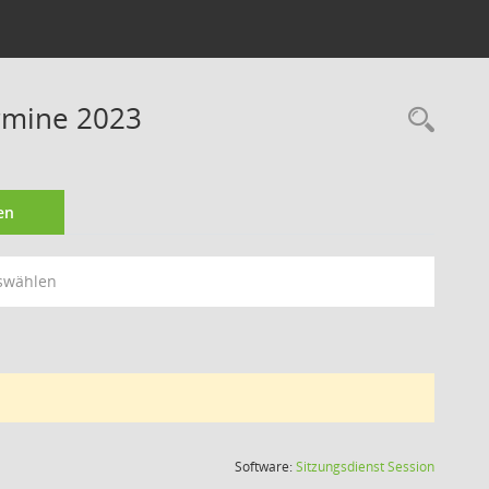
ermine 2023
Rec
en
swählen
(Wird in
Software:
Sitzungsdienst
Session