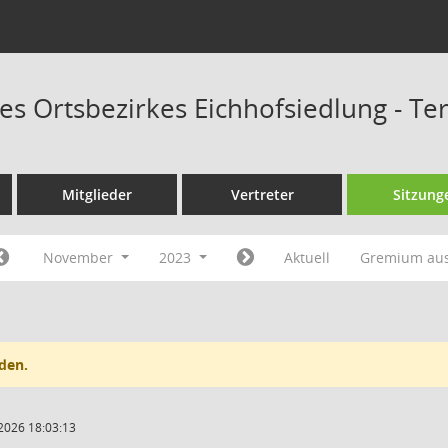
des Ortsbezirkes Eichhofsiedlung - T
Mitglieder
Vertreter
Sitzung
November
2023
Aktuell
Gremium au
den.
2026 18:03:13