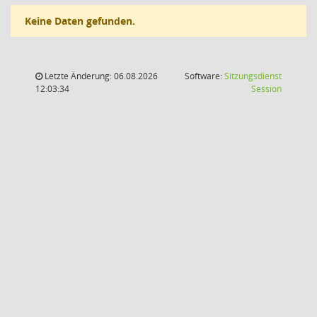
Keine Daten gefunden.
Letzte Änderung: 06.08.2026
Software:
Sitzungsdienst
(Wird in
12:03:34
Session