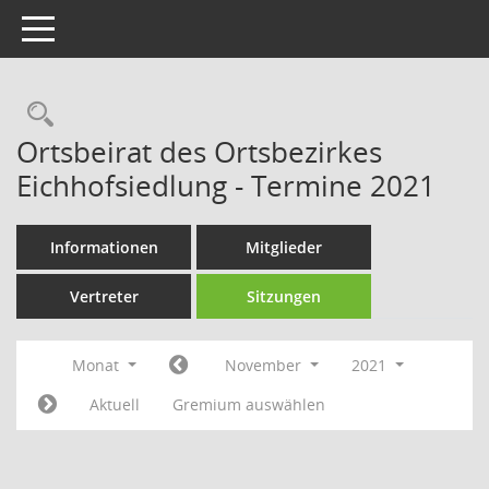
Toggle navigation
Rechercheauswahl
Ortsbeirat des Ortsbezirkes
Eichhofsiedlung - Termine 2021
Informationen
Mitglieder
Vertreter
Sitzungen
Monat
November
2021
Aktuell
Gremium auswählen