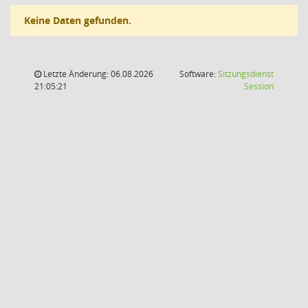
Keine Daten gefunden.
Letzte Änderung: 06.08.2026
Software:
Sitzungsdienst
(Wird in
21:05:21
Session