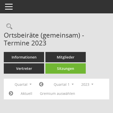
Toggle navigation
Rechercheauswahl
Ortsbeiräte (gemeinsam) -
Termine 2023
Informationen
Mitglieder
Vertreter
Sitzungen
Quartal
Quartal 1
2023
Aktuell
Gremium auswählen