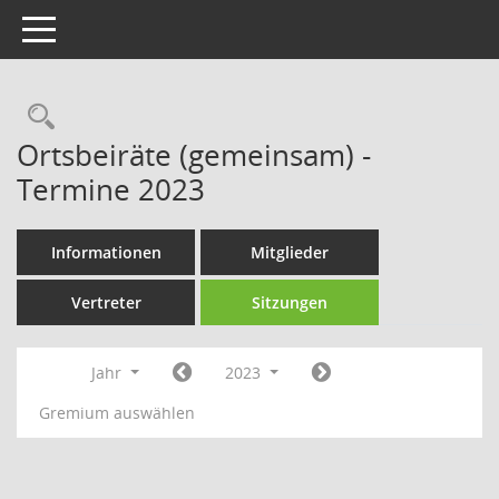
Toggle navigation
Rechercheauswahl
Ortsbeiräte (gemeinsam) -
Termine 2023
Informationen
Mitglieder
Vertreter
Sitzungen
Jahr
2023
Gremium auswählen