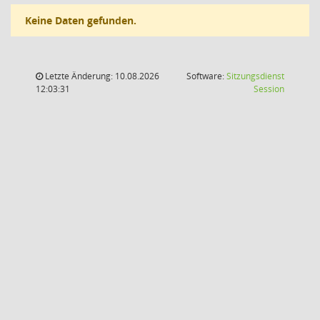
Keine Daten gefunden.
Letzte Änderung: 10.08.2026
Software:
Sitzungsdienst
(Wird in
12:03:31
Session