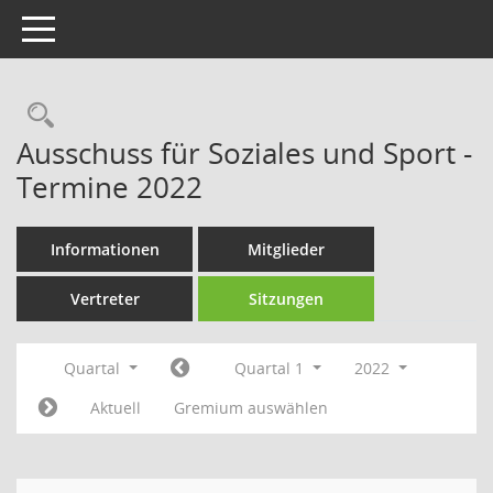
Toggle navigation
Rechercheauswahl
Ausschuss für Soziales und Sport -
Termine 2022
Informationen
Mitglieder
Vertreter
Sitzungen
Quartal
Quartal 1
2022
Aktuell
Gremium auswählen