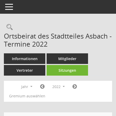
Toggle navigation
Rechercheauswahl
Ortsbeirat des Stadtteiles Asbach -
Termine 2022
Informationen
Mitglieder
Vertreter
Sitzungen
Jahr
2022
Gremium auswählen