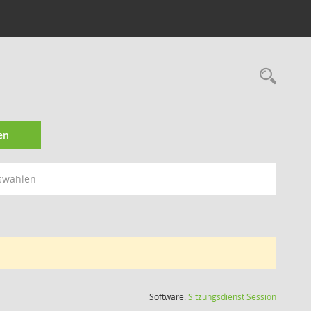
Rec
en
swählen
(Wird in
Software:
Sitzungsdienst
Session