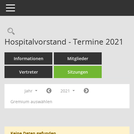
Toggle navigation
Rechercheauswahl
Hospitalvorstand - Termine 2021
Informationen
Mitglieder
Vertreter
Sitzungen
Jahr
2021
Gremium auswählen
Keine Daten gefunden.