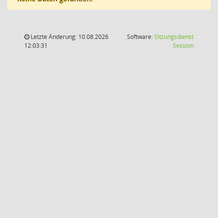
Letzte Änderung: 10.08.2026
Software:
Sitzungsdienst
(Wird in
12:03:31
Session