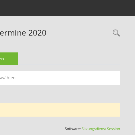
Termine 2020
Rec
en
swählen
(Wird in
Software:
Sitzungsdienst
Session