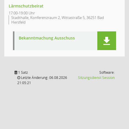
Lärmschutzbeirat
17:00-19:00 Uhr
Stadthalle, Konferenzraum 2, Wittastraße 5, 36251 Bad
Hersfeld
Bekanntmachung Ausschuss
1 Satz
Software:
(Wird in
Letzte Änderung: 06.08.2026
Sitzungsdienst
Session
21:05:21