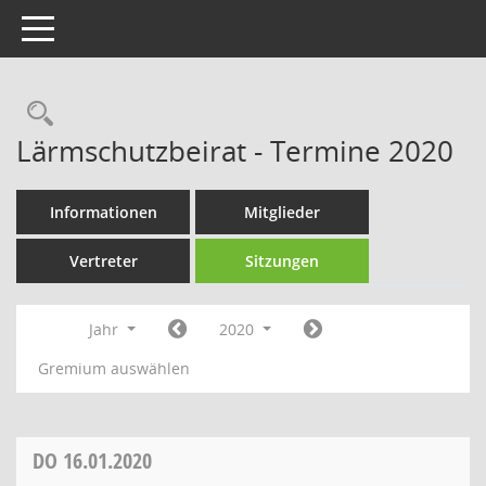
Toggle navigation
Rechercheauswahl
Lärmschutzbeirat - Termine 2020
Informationen
Mitglieder
Vertreter
Sitzungen
Jahr
2020
Gremium auswählen
DO
16.01.2020