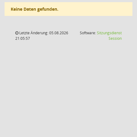
Keine Daten gefunden.
Letzte Änderung: 05.08.2026
Software:
Sitzungsdienst
(Wird in
21:05:57
Session