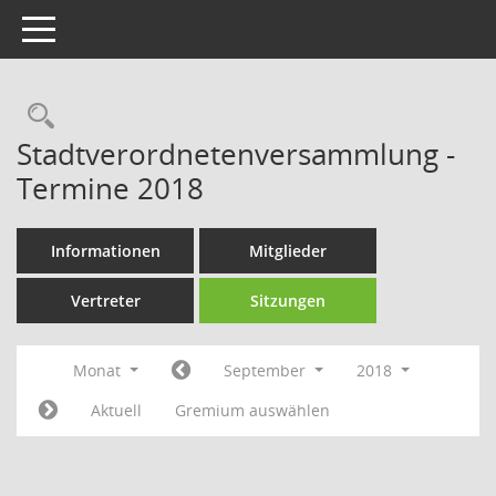
Toggle navigation
Rechercheauswahl
Stadtverordnetenversammlung -
Termine 2018
Informationen
Mitglieder
Vertreter
Sitzungen
Monat
September
2018
Aktuell
Gremium auswählen