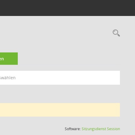
Rec
en
swählen
(Wird in
Software:
Sitzungsdienst
Session