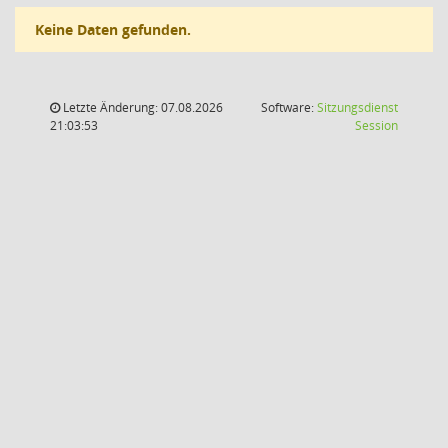
Keine Daten gefunden.
Letzte Änderung: 07.08.2026
Software:
Sitzungsdienst
(Wird in
21:03:53
Session