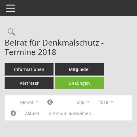
Toggle navigation
Rechercheauswahl
Beirat für Denkmalschutz -
Termine 2018
Informationen
Mitglieder
Vertreter
Sitzungen
Monat
Mai
2018
Aktuell
Gremium auswählen