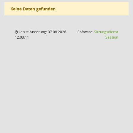
Keine Daten gefunden.
Letzte Änderung: 07.08.2026
Software:
Sitzungsdienst
(Wird in
12:03:11
Session