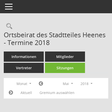
Toggle navigation
Rechercheauswahl
Ortsbeirat des Stadtteiles Heenes
- Termine 2018
Informationen
Mitglieder
Vertreter
Sitzungen
Monat
Mai
2018
Aktuell
Gremium auswählen