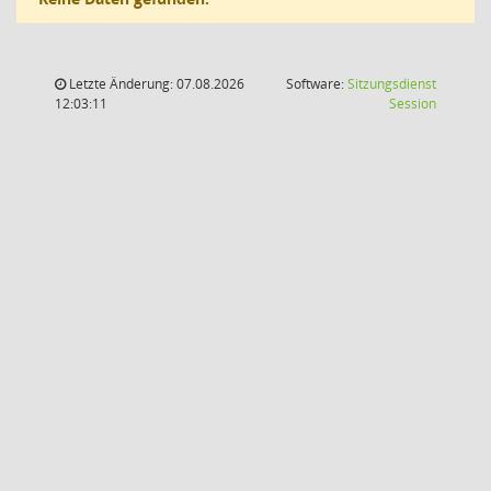
Letzte Änderung: 07.08.2026
Software:
Sitzungsdienst
(Wird in
12:03:11
Session