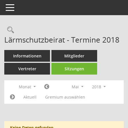
Toggle navigation
Rechercheauswahl
Lärmschutzbeirat - Termine 2018
Informationen
Mitglieder
Vertreter
Sitzungen
Monat
Mai
2018
Aktuell
Gremium auswählen
Keine Daten gefunden.