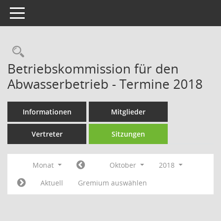
Toggle navigation
Rechercheauswahl
Betriebskommission für den
Abwasserbetrieb - Termine 2018
Informationen
Mitglieder
Vertreter
Sitzungen
Monat
Oktober
2018
Aktuell
Gremium auswählen