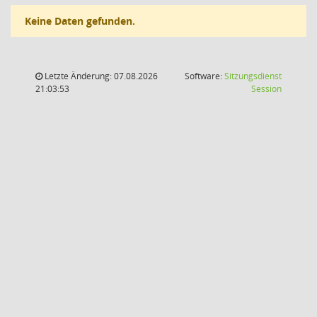
Keine Daten gefunden.
Letzte Änderung: 07.08.2026
Software:
Sitzungsdienst
(Wird in
21:03:53
Session