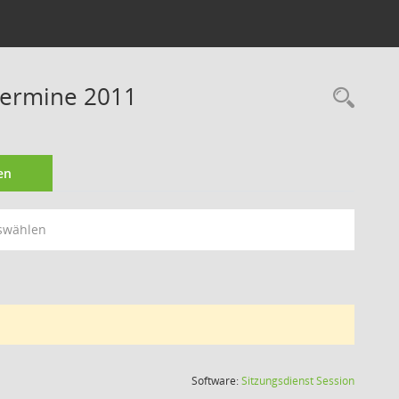
Termine 2011
Rec
en
swählen
(Wird in
Software:
Sitzungsdienst
Session