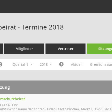
eirat - Termine 2018
Mitglieder
Vertreter
Sitzung
Quartal 1
2018
Aktuell
Gremium au
tzung
rmschutzbeirat
00-17:46 Uhr
ultifunktionsraum der Konrad-Duden-Stadtbibliothek, Markt 1, 36251 Bad H