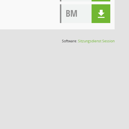
BM
(Wird in
Software:
Sitzungsdienst
Session