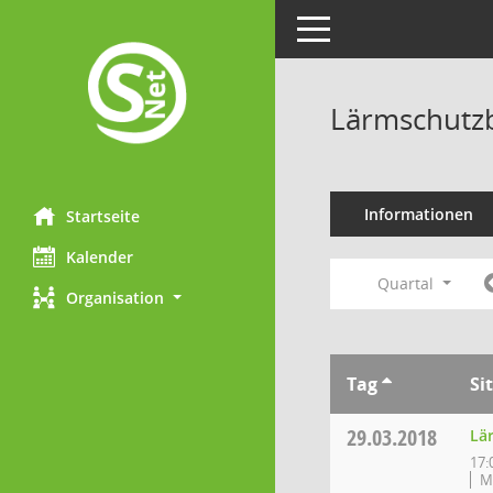
Toggle navigation
Lärmschutzb
Informationen
Startseite
Kalender
Quartal
Organisation
Tag
Si
29.03.2018
Lä
17:
M