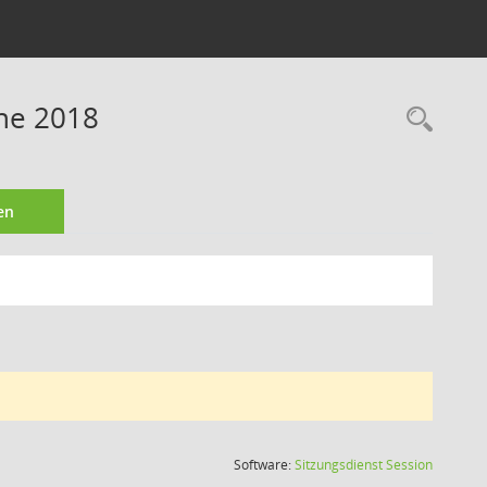
ine 2018
Rec
en
(Wird in
Software:
Sitzungsdienst
Session