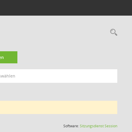
Rec
en
swählen
(Wird in
Software:
Sitzungsdienst
Session