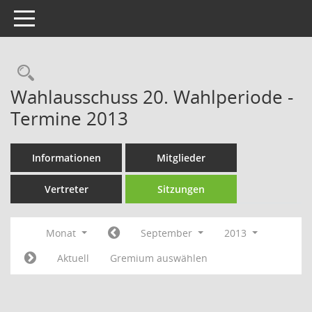
Toggle navigation
Rechercheauswahl
Wahlausschuss 20. Wahlperiode -
Termine 2013
Informationen
Mitglieder
Vertreter
Sitzungen
Monat
September
2013
Aktuell
Gremium auswählen