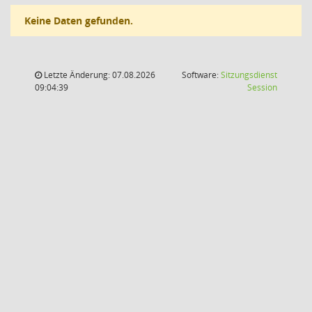
Keine Daten gefunden.
Letzte Änderung: 07.08.2026
Software:
Sitzungsdienst
(Wird in
09:04:39
Session