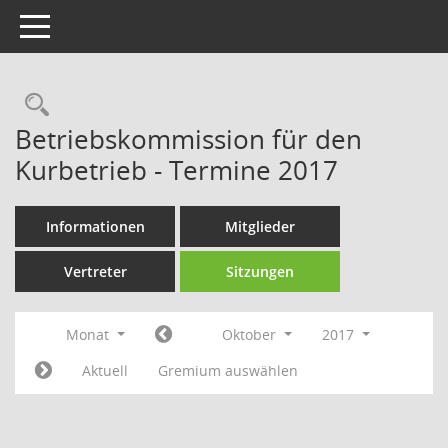
Toggle navigation
Rechercheauswahl
Betriebskommission für den
Kurbetrieb - Termine 2017
Informationen
Mitglieder
Vertreter
Sitzungen
Monat
Oktober
2017
Aktuell
Gremium auswählen