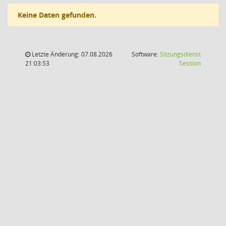
Keine Daten gefunden.
Letzte Änderung: 07.08.2026
Software:
Sitzungsdienst
(Wird in
21:03:53
Session