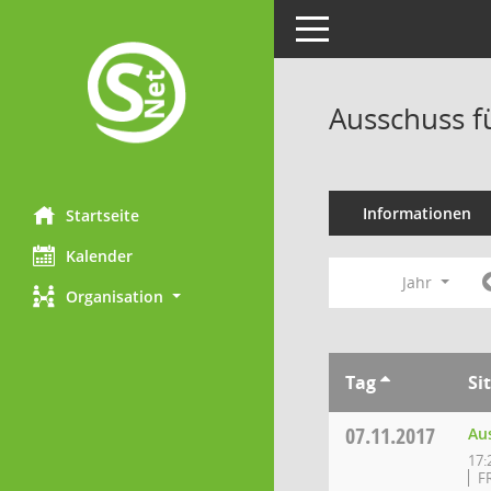
Toggle navigation
Ausschuss f
Informationen
Startseite
Kalender
Jahr
Organisation
Tag
Si
07.11.2017
Au
17:
F