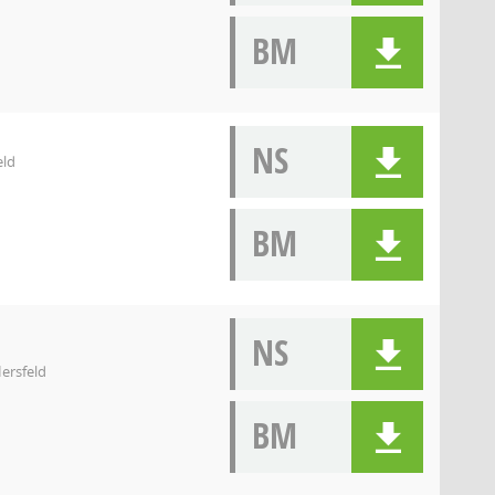
BM
NS
eld
BM
NS
ersfeld
BM