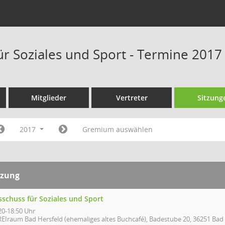
ür Soziales und Sport - Termine 2017
Mitglieder
Vertreter
Sitzung
2017
Gremium auswählen
tzung
sschuss für Soziales und Sport
20-18:50 Uhr
REIraum Bad Hersfeld (ehemaliges altes Buchcafé), Badestube 20, 36251 Bad