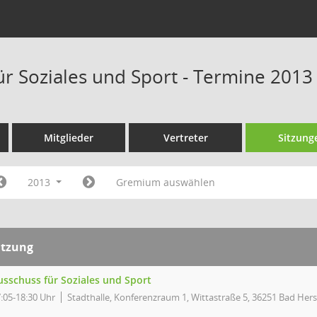
ür Soziales und Sport - Termine 2013
Mitglieder
Vertreter
Sitzung
2013
Gremium auswählen
itzung
usschuss für Soziales und Sport
:05-18:30 Uhr
Stadthalle, Konferenzraum 1, Wittastraße 5, 36251 Bad Hers