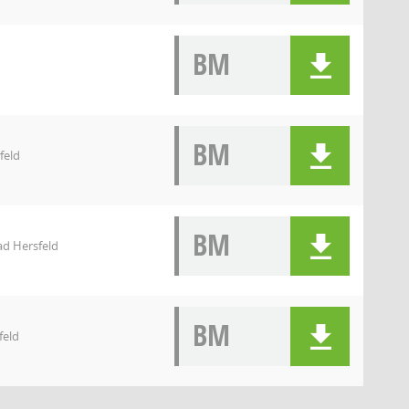
BM
BM
feld
BM
d Hersfeld
BM
feld