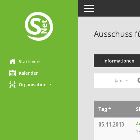
Toggle navigation
Ausschuss f
Informationen
Startseite
Kalender
Jahr
Organisation
Tag
S
05.11.2013
A
17