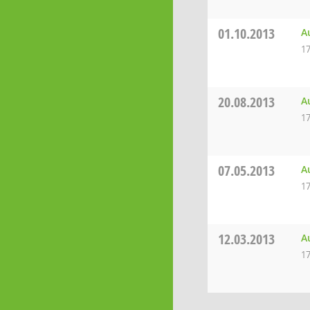
01.10.2013
A
17
20.08.2013
A
17
07.05.2013
A
17
12.03.2013
A
17