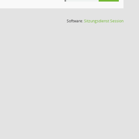
(Wird in
Software:
Sitzungsdienst
Session