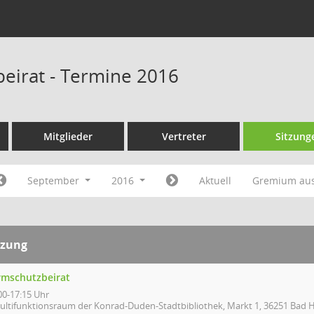
eirat - Termine 2016
Mitglieder
Vertreter
Sitzung
September
2016
Aktuell
Gremium au
tzung
rmschutzbeirat
00-17:15 Uhr
ultifunktionsraum der Konrad-Duden-Stadtbibliothek, Markt 1, 36251 Bad H