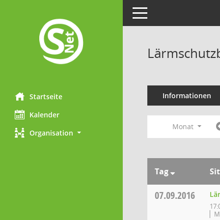
Toggle navigation
Lärmschutzb
Informationen
Startseite
Kalender
Monat
Organisation
Tag
Si
07.09.2016
Lä
17:
M