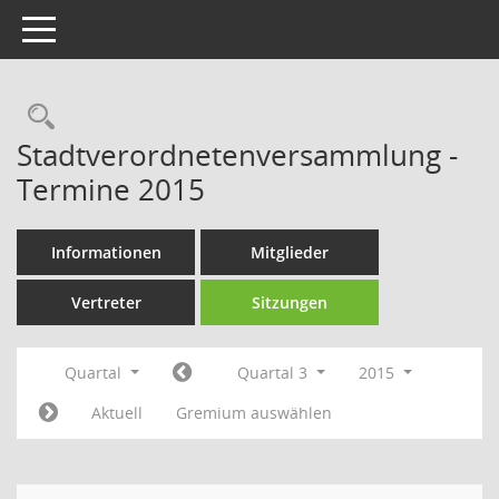
Toggle navigation
Rechercheauswahl
Stadtverordnetenversammlung -
Termine 2015
Informationen
Mitglieder
Vertreter
Sitzungen
Quartal
Quartal 3
2015
Aktuell
Gremium auswählen