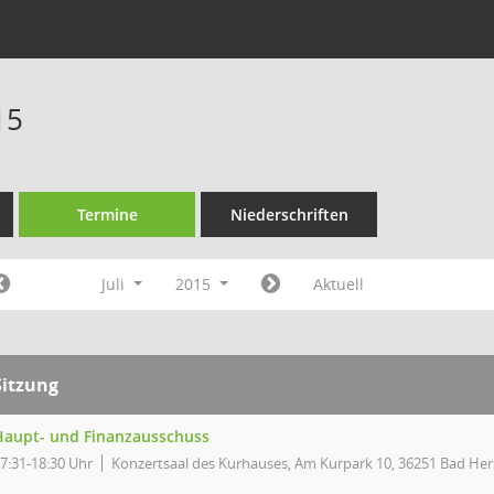
15
Termine
Niederschriften
Juli
2015
Aktuell
Sitzung
Haupt- und Finanzausschuss
7:31-18:30 Uhr
Konzertsaal des Kurhauses, Am Kurpark 10, 36251 Bad Her