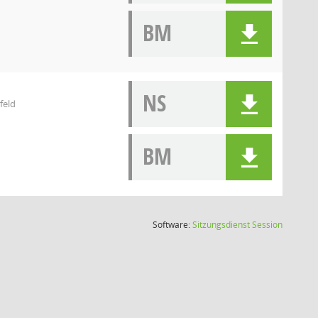
BM
NS
feld
BM
(Wird in
Software:
Sitzungsdienst
Session