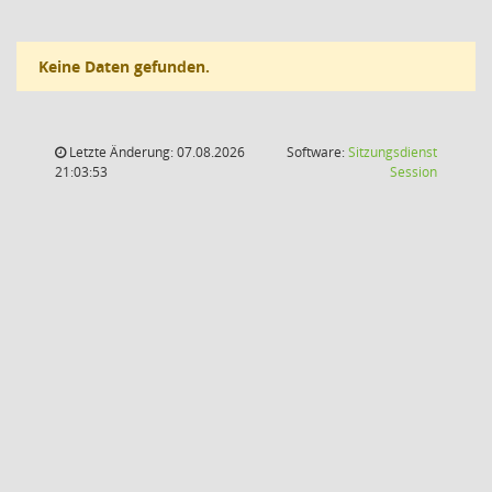
Keine Daten gefunden.
Letzte Änderung: 07.08.2026
Software:
Sitzungsdienst
(Wird in
21:03:53
Session