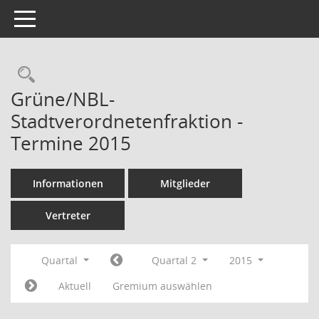
Toggle navigation
Rechercheauswahl
Grüne/NBL-
Stadtverordnetenfraktion -
Termine 2015
Informationen
Mitglieder
Vertreter
Quartal
Quartal 2
2015
Aktuell
Gremium auswählen