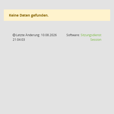
Keine Daten gefunden.
Letzte Änderung: 10.08.2026
Software:
Sitzungsdienst
(Wird in
21:04:03
Session