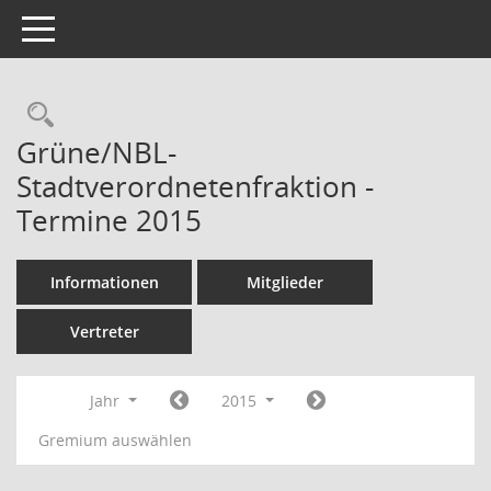
Toggle navigation
Rechercheauswahl
Grüne/NBL-
Stadtverordnetenfraktion -
Termine 2015
Informationen
Mitglieder
Vertreter
Jahr
2015
Gremium auswählen