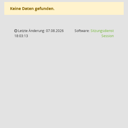
Keine Daten gefunden.
Letzte Änderung: 07.08.2026
Software:
Sitzungsdienst
(Wird in
18:03:13
Session