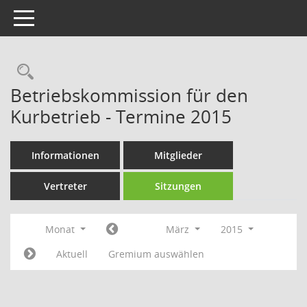
Toggle navigation
Rechercheauswahl
Betriebskommission für den
Kurbetrieb - Termine 2015
Informationen
Mitglieder
Vertreter
Sitzungen
Monat
März
2015
Aktuell
Gremium auswählen