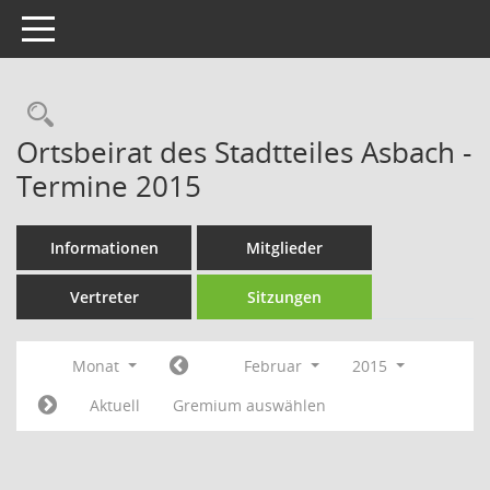
Toggle navigation
Rechercheauswahl
Ortsbeirat des Stadtteiles Asbach -
Termine 2015
Informationen
Mitglieder
Vertreter
Sitzungen
Monat
Februar
2015
Aktuell
Gremium auswählen