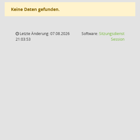
Keine Daten gefunden.
Letzte Änderung: 07.08.2026
Software:
Sitzungsdienst
(Wird in
21:03:53
Session