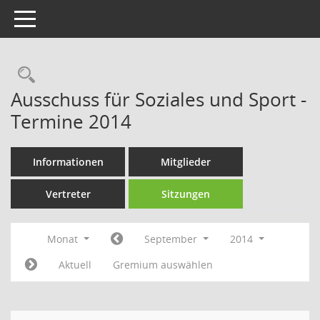
Toggle navigation
Rechercheauswahl
Ausschuss für Soziales und Sport -
Termine 2014
Informationen
Mitglieder
Vertreter
Sitzungen
Monat
September
2014
Aktuell
Gremium auswählen