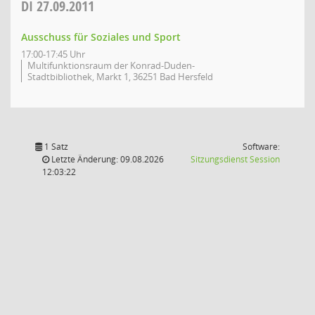
DI
27.09.2011
Ausschuss für Soziales und Sport
17:00-17:45 Uhr
Multifunktionsraum der Konrad-Duden-
Stadtbibliothek, Markt 1, 36251 Bad Hersfeld
1 Satz
Software:
(Wird in
Letzte Änderung: 09.08.2026
Sitzungsdienst
Session
12:03:22