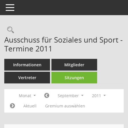
Toggle navigation
Rechercheauswahl
Ausschuss für Soziales und Sport -
Termine 2011
Informationen
Mitglieder
Vertreter
Sitzungen
Monat
September
2011
Aktuell
Gremium auswählen