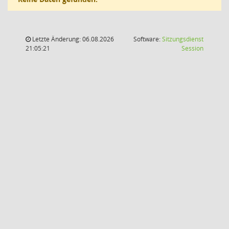
Letzte Änderung: 06.08.2026
Software:
Sitzungsdienst
(Wird in
21:05:21
Session