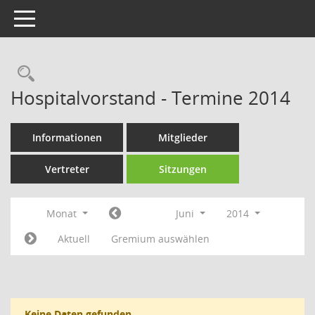
Toggle navigation
Rechercheauswahl
Hospitalvorstand - Termine 2014
Informationen
Mitglieder
Vertreter
Sitzungen
Monat
Juni
2014
Aktuell
Gremium auswählen
Keine Daten gefunden.