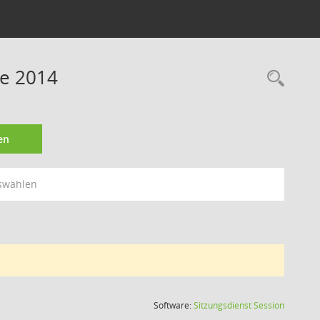
ne 2014
Rec
en
swählen
(Wird in
Software:
Sitzungsdienst
Session