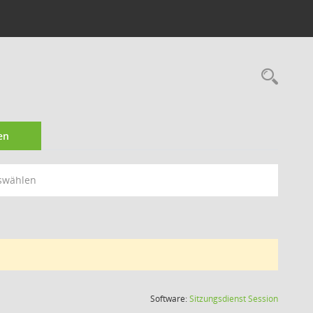
Rec
en
swählen
(Wird in
Software:
Sitzungsdienst
Session