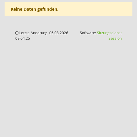
Keine Daten gefunden.
Letzte Änderung: 06.08.2026
Software:
Sitzungsdienst
(Wird in
09:04:25
Session