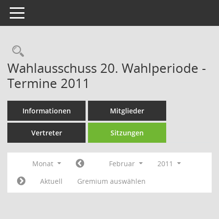
Toggle navigation
Rechercheauswahl
Wahlausschuss 20. Wahlperiode -
Termine 2011
Informationen
Mitglieder
Vertreter
Sitzungen
Monat
Februar
2011
Aktuell
Gremium auswählen