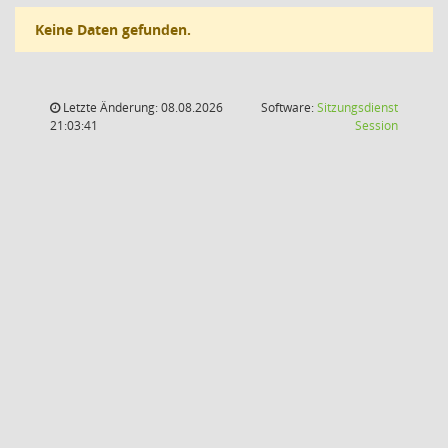
Keine Daten gefunden.
Letzte Änderung: 08.08.2026
Software:
Sitzungsdienst
(Wird in
21:03:41
Session