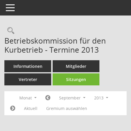
Toggle navigation
Rechercheauswahl
Betriebskommission für den
Kurbetrieb - Termine 2013
Informationen
Mitglieder
Vertreter
Sitzungen
Monat
September
2013
Aktuell
Gremium auswählen