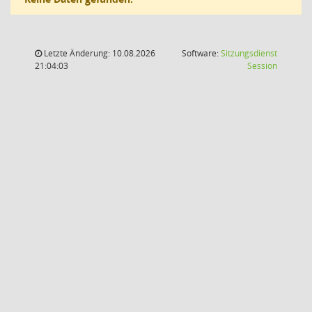
Letzte Änderung: 10.08.2026
Software:
Sitzungsdienst
(Wird in
21:04:03
Session