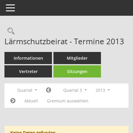
Toggle navigation
Rechercheauswahl
Lärmschutzbeirat - Termine 2013
Informationen
Mitglieder
Vertreter
Sitzungen
Quartal
Quartal 3
2013
Aktuell
Gremium auswählen
Keine Daten gefunden.