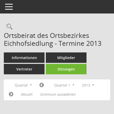
Toggle navigation
Rechercheauswahl
Ortsbeirat des Ortsbezirkes
Eichhofsiedlung - Termine 2013
Informationen
Mitglieder
Vertreter
Sitzungen
Quartal
Quartal 1
2013
Aktuell
Gremium auswählen