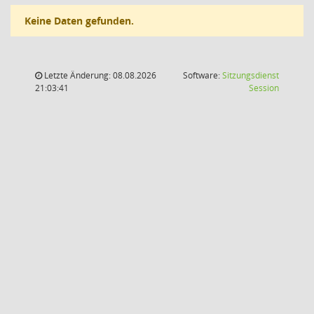
Keine Daten gefunden.
Letzte Änderung: 08.08.2026
Software:
Sitzungsdienst
(Wird in
21:03:41
Session