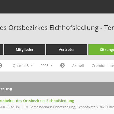
des Ortsbezirkes Eichhofsiedlung - T
Mitglieder
Vertreter
Sitzung
Quartal 3
2025
Aktuell
Gremium au
itzung
rtsbeirat des Ortsbezirkes Eichhofsiedlung
8:00-18:32 Uhr
Ev. Gemeindehaus Eichofsiedlung, Eichhofplatz 5, 36251 Ba