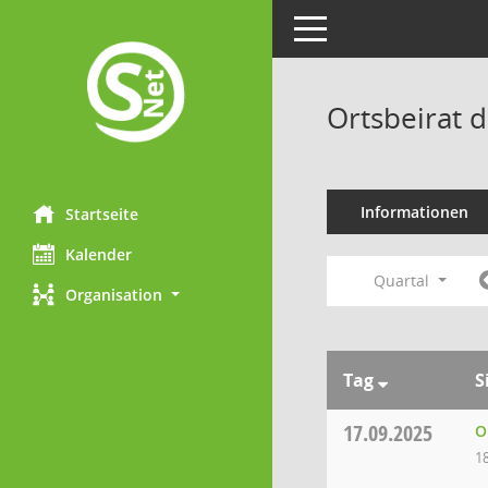
Toggle navigation
Ortsbeirat 
Informationen
Startseite
Kalender
Quartal
Organisation
Tag
S
17.09.2025
O
1