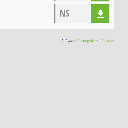
NS
(Wird in
Software:
Sitzungsdienst
Session