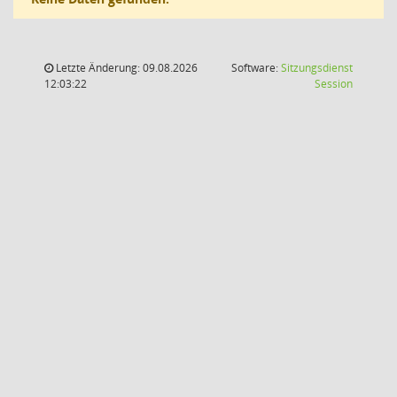
Letzte Änderung: 09.08.2026
Software:
Sitzungsdienst
(Wird in
12:03:22
Session