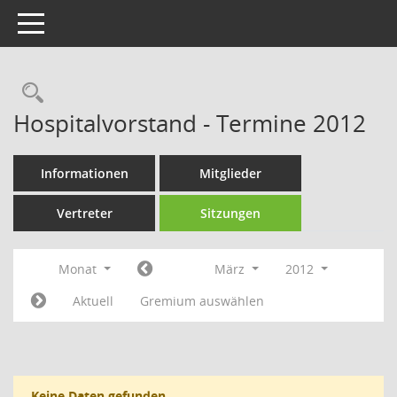
Toggle navigation
Rechercheauswahl
Hospitalvorstand - Termine 2012
Informationen
Mitglieder
Vertreter
Sitzungen
Monat
März
2012
Aktuell
Gremium auswählen
Keine Daten gefunden.