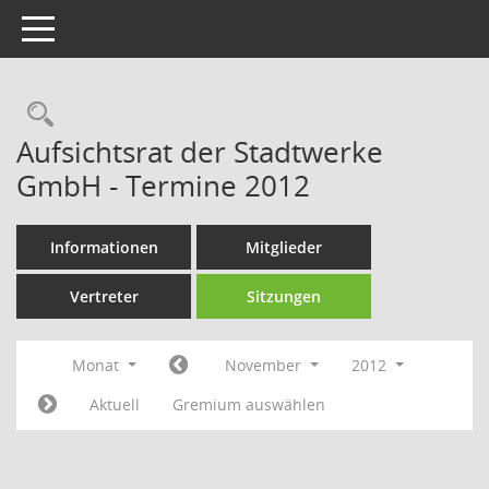
Toggle navigation
Rechercheauswahl
Aufsichtsrat der Stadtwerke
GmbH - Termine 2012
Informationen
Mitglieder
Vertreter
Sitzungen
Monat
November
2012
Aktuell
Gremium auswählen