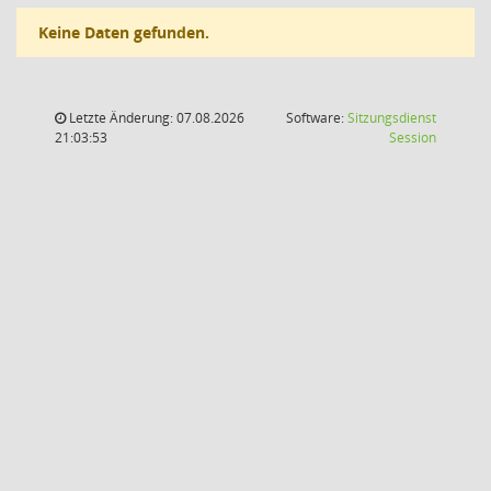
Keine Daten gefunden.
Letzte Änderung: 07.08.2026
Software:
Sitzungsdienst
(Wird in
21:03:53
Session