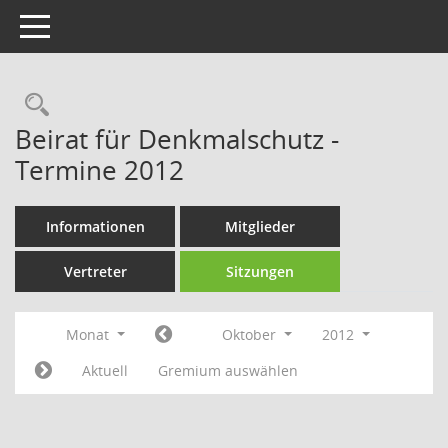
Toggle navigation
Rechercheauswahl
Beirat für Denkmalschutz -
Termine 2012
Informationen
Mitglieder
Vertreter
Sitzungen
Monat
Oktober
2012
Aktuell
Gremium auswählen