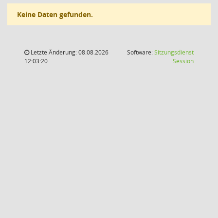
Keine Daten gefunden.
Letzte Änderung: 08.08.2026
Software:
Sitzungsdienst
(Wird in
12:03:20
Session