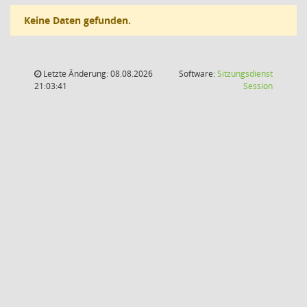
Keine Daten gefunden.
Letzte Änderung: 08.08.2026
Software:
Sitzungsdienst
(Wird in
21:03:41
Session