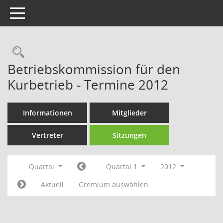
Toggle navigation
Rechercheauswahl
Betriebskommission für den
Kurbetrieb - Termine 2012
Informationen
Mitglieder
Vertreter
Sitzungen
Quartal
Quartal 1
2012
Aktuell
Gremium auswählen