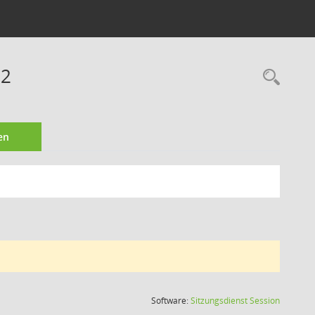
12
Rec
en
(Wird in
Software:
Sitzungsdienst
Session