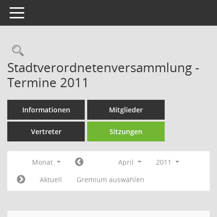
Toggle navigation
Rechercheauswahl
Stadtverordnetenversammlung -
Termine 2011
Informationen
Mitglieder
Vertreter
Sitzungen
Monat
April
2011
Aktuell
Gremium auswählen