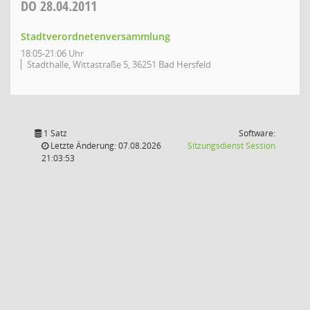
DO
28.04.2011
Stadtverordnetenversammlung
18:05-21:06 Uhr
Stadthalle, Wittastraße 5, 36251 Bad Hersfeld
1 Satz
Software:
(Wird in
Letzte Änderung: 07.08.2026
Sitzungsdienst
Session
21:03:53