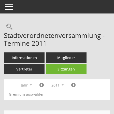
Toggle navigation
Rechercheauswahl
Stadtverordnetenversammlung -
Termine 2011
Informationen
Mitglieder
Vertreter
Sitzungen
Jahr
2011
Gremium auswählen