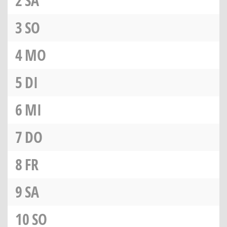
2
SA
3
SO
4
MO
5
DI
6
MI
7
DO
8
FR
9
SA
10
SO