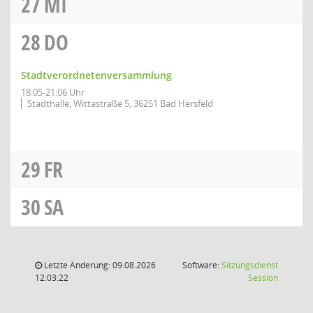
27
MI
28
DO
Stadtverordnetenversammlung
18:05-21:06 Uhr
Stadthalle, Wittastraße 5, 36251 Bad Hersfeld
29
FR
30
SA
Letzte Änderung: 09.08.2026
Software:
Sitzungsdienst
(Wird in
12:03:22
Session